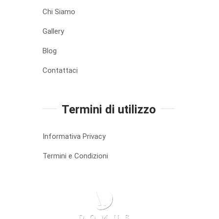
Chi Siamo
Gallery
Blog
Contattaci
Termini di utilizzo
Informativa Privacy
Termini e Condizioni