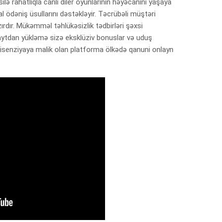
lə rahatlıqla canlı diler oyunlarının həyəcanını yaşaya
l ödəniş üsullarını dəstəkləyir. Təcrübəli müştəri
rdır. Mükəmməl təhlükəsizlik tədbirləri şəxsi
saytdan yükləmə sizə eksklüziv bonuslar və uduş
lı lisenziyaya malik olan platforma ölkədə qanuni onlayn