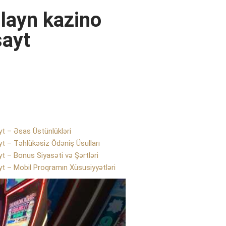
nlayn kazino
sayt
t – Əsas Üstünlükləri
t – Təhlükəsiz Ödəniş Üsulları
 – Bonus Siyasəti və Şərtləri
t – Mobil Proqramın Xüsusiyyətləri