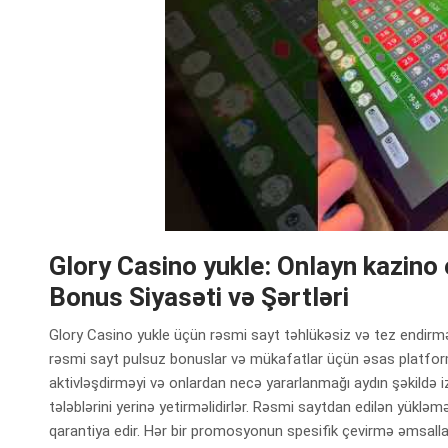
Glory Casino yukle: Onlayn kazin
Bonus Siyasəti və Şərtləri
Glory Casino yukle üçün rəsmi sayt təhlükəsiz və tez endir
rəsmi sayt pulsuz bonuslar və mükafatlar üçün əsas platformad
aktivləşdirməyi və onlardan necə yararlanmağı aydın şəkildə 
tələblərini yerinə yetirməlidirlər. Rəsmi saytdan edilən yükləm
qarantiya edir. Hər bir promosyonun spesifik çevirmə əmsall