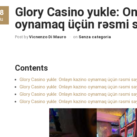
Glory Casino yukle: O
8
iu
oynamaq üçün rəsmi 
Post by
Vicnenzo Di Mauro
on
Senza categoria
Contents
Glory Casino yukle: Onlayn kazino oynamaq üçün rəsmi say
Glory Casino yukle: Onlayn kazino oynamaq üçün rəsmi say
Glory Casino yukle: Onlayn kazino oynamaq üçün rəsmi sayt
Glory Casino yukle: Onlayn kazino oynamaq üçün rəsmi say