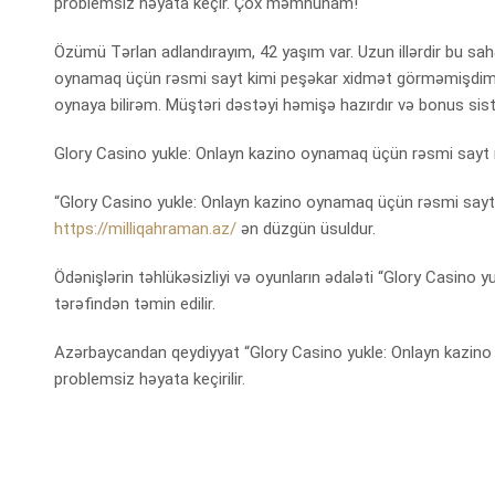
problemsiz həyata keçir. Çox məmnunam!
Özümü Tərlan adlandırayım, 42 yaşım var. Uzun illərdir bu s
oynamaq üçün rəsmi sayt kimi peşəkar xidmət görməmişdim. M
oynaya bilirəm. Müştəri dəstəyi həmişə hazırdır və bonus sist
Glory Casino yukle: Onlayn kazino oynamaq üçün rəsmi sayt mob
“Glory Casino yukle: Onlayn kazino oynamaq üçün rəsmi sayt” 
https://milliqahraman.az/
ən düzgün üsuldur.
Ödənişlərin təhlükəsizliyi və oyunların ədaləti “Glory Casino
tərəfindən təmin edilir.
Azərbaycandan qeydiyyat “Glory Casino yukle: Onlayn kazino 
problemsiz həyata keçirilir.