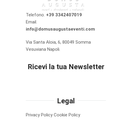
Telefono.
+39 3342407019
Email.
info@domusaugustaeventi.com
Via Santa Aloia, 6, 80049 Somma
Vesuviana Napoli.
Ricevi la tua Newsletter
Legal
Privacy Policy
Cookie Policy