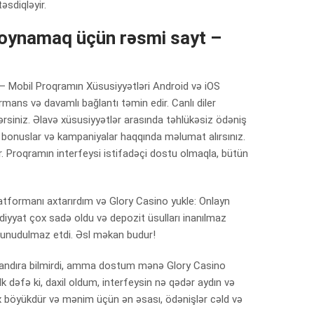
əsdiqləyir.
o oynamaq üçün rəsmi sayt –
– Mobil Proqramın Xüsusiyyətləri Android və iOS
ormans və davamlı bağlantı təmin edir. Canlı diler
lərsiniz. Əlavə xüsusiyyətlər arasında təhlükəsiz ödəniş
eni bonuslar və kampaniyalar haqqında məlumat alırsınız.
. Proqramın interfeysi istifadəçi dostu olmaqla, bütün
latformanı axtarırdım və Glory Casino yukle: Onlayn
iyyat çox sadə oldu və depozit üsulları inanılmaz
mi unudulmaz etdi. Əsl məkan budur!
nandıra bilmirdi, amma dostum mənə Glory Casino
k dəfə ki, daxil oldum, interfeysin nə qədər aydın və
ox böyükdür və mənim üçün ən əsası, ödənişlər cəld və