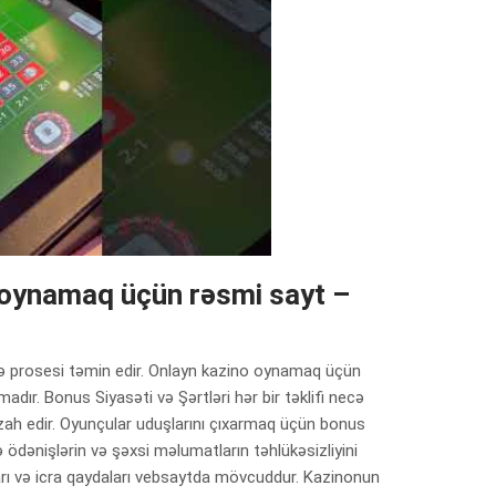
o oynamaq üçün rəsmi sayt –
mə prosesi təmin edir. Onlayn kazino oynamaq üçün
ır. Bonus Siyasəti və Şərtləri hər bir təklifi necə
izah edir. Oyunçular uduşlarını çıxarmaq üçün bonus
ə ödənişlərin və şəxsi məlumatların təhlükəsizliyini
arı və icra qaydaları vebsaytda mövcuddur. Kazinonun