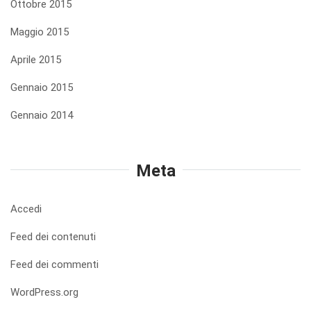
Ottobre 2015
Maggio 2015
Aprile 2015
Gennaio 2015
Gennaio 2014
Meta
Accedi
Feed dei contenuti
Feed dei commenti
WordPress.org