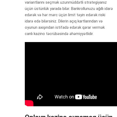
variantlarını seçmək uzunmüddətli strategiyanız
üçün üstünlük yarada bilər. Bankrollunuzu ağıllı idarə
edərək və hər mərc üçün limit təyin edərək riski
idarə edə bilərsiniz. Dilerin açıq kartlarından və
oyunun axışından istifadə edərək qərar vermək
canlı kazino təcrübəsində əhəmiyyətlidir.