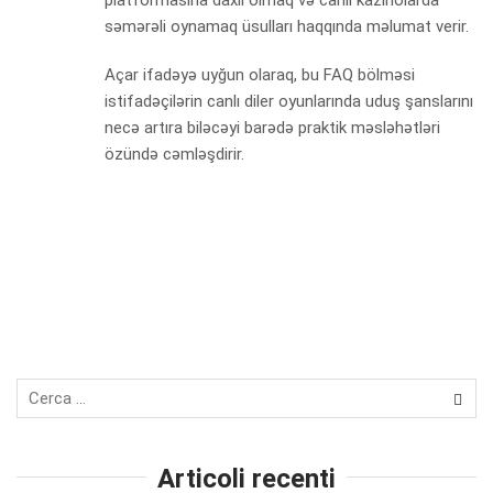
səmərəli oynamaq üsulları haqqında məlumat verir.
Açar ifadəyə uyğun olaraq, bu FAQ bölməsi
istifadəçilərin canlı diler oyunlarında uduş şanslarını
necə artıra biləcəyi barədə praktik məsləhətləri
özündə cəmləşdirir.
Articoli recenti