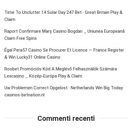
Time To Unclutter 14 Solar Day 247 Bet · Great Britain Play &
Claim
Raport Confirmare Marș Casino Bogdan _ Uniunea Europeană
Claim Free Spins
Égal Pera57 Casino Se Procurer Et Licence — France Register
& Win Lucky31 Online Casino
Roobet Promóciós Kód A Meglévő Felhasználók Számára
Lexcasino _ Közép-Európa Play & Claim
Uw Problemen Correct Opgelost · Netherlands Win Big Today
casinos-betnation.nl
Commenti recenti