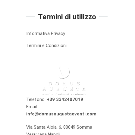
Termini di utilizzo
Informativa Privacy
Termini e Condizioni
Telefono.
+39 3342407019
Email.
info@domusaugustaeventi.com
Via Santa Aloia, 6, 80049 Somma
Vesuviana Napoli.