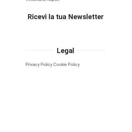
Ricevi la tua Newsletter
Legal
Privacy Policy
Cookie Policy