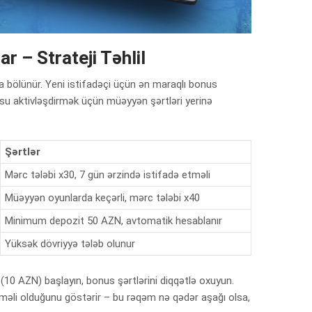
 – Strateji Təhlil
 bölünür. Yeni istifadəçi üçün ən maraqlı bonus
su aktivləşdirmək üçün müəyyən şərtləri yerinə
Şərtlər
Mərc tələbi x30, 7 gün ərzində istifadə etməli
Müəyyən oyunlarda keçərli, mərc tələbi x40
Minimum depozit 50 AZN, avtomatik hesablanır
Yüksək dövriyyə tələb olunur
10 AZN) başlayın, bonus şərtlərini diqqətlə oxuyun.
məli olduğunu göstərir – bu rəqəm nə qədər aşağı olsa,