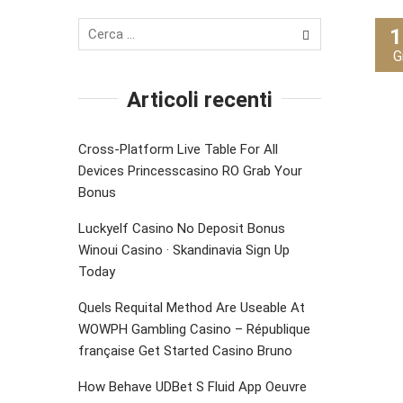
1
G
Articoli recenti
Cross-Platform Live Table For All
Devices Princesscasino RO Grab Your
Bonus
Luckyelf Casino No Deposit Bonus
Winoui Casino · Skandinavia Sign Up
Today
Quels Requital Method Are Useable At
WOWPH Gambling Casino – République
française Get Started Casino Bruno
How Behave UDBet S Fluid App Oeuvre