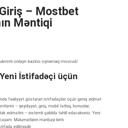
Giriş – Mostbet
mın Məntiqi
mukmml-onlayn-kazino-oynamaq-movcud/
Yeni İstifadəçi üçün
da fəaliyyət göstərən istifadəçilər üçün geniş xidmət
lərini – qeydiyyat, giriş, mobil tətbiq, bonuslar,
tək xidmətini – sistemli şəkildə təhlil edəcəksiniz. Yeni
cəyəm. Məlumatların mənbəyi kimi
tifadə edilmişdir.