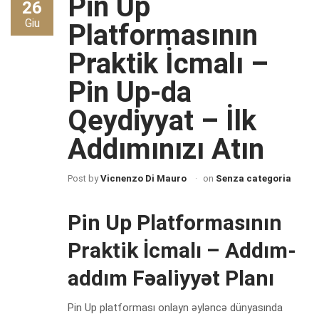
Pin Up
26
Giu
Platformasının
Praktik İcmalı –
Pin Up-da
Qeydiyyat – İlk
Addımınızı Atın
Post by
Vicnenzo Di Mauro
on
Senza categoria
Pin Up Platformasının
Praktik İcmalı – Addım-
addım Fəaliyyət Planı
Pin Up platforması onlayn əyləncə dünyasında