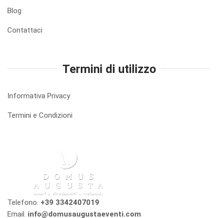
Blog
Contattaci
Termini di utilizzo
Informativa Privacy
Termini e Condizioni
Telefono.
+39 3342407019
Email.
info@domusaugustaeventi.com