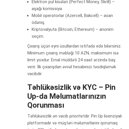
Elektron pul kisələri (Perfect Money, Skrill) –
aşağı komissiya.
Mobil operatorlar (Azercell, Bakcell) – asan
ödəniş.
Kriptovalyuta (Bitcoin, Ethereum) – anonim
seçim.
Çıxarış üçün eyni üsullardan istifadə edə bilərsiniz.
Minimum çıxarış məbləği 10 AZN, maksimum isə
limit yoxdur. Emal müddəti 24 saat ərzində baş
verir. İlk çıxarışdan əvvəl hesabınızı təsdiqləmək
vacibdir.
Təhlükəsizlik və KYC – Pin
Up-da Məlumatlarınızın
Qorunması
Təhlükəsizlik ən vacib prioritetdir. Pin Up lisenziyalı
platformadır və müştəri məlumatlarını qorumaq