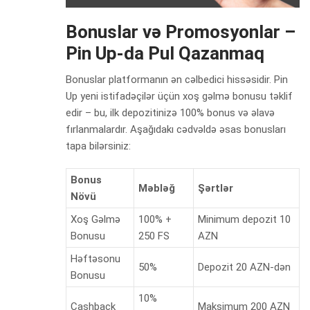
Bonuslar və Promosyonlar –
Pin Up-da Pul Qazanmaq
Bonuslar platformanın ən cəlbedici hissəsidir. Pin
Up yeni istifadəçilər üçün xoş gəlmə bonusu təklif
edir – bu, ilk depozitinizə 100% bonus və əlavə
fırlanmalardır. Aşağıdakı cədvəldə əsas bonusları
tapa bilərsiniz:
Bonus
Məbləğ
Şərtlər
Növü
Xoş Gəlmə
100% +
Minimum depozit 10
Bonusu
250 FS
AZN
Həftəsonu
50%
Depozit 20 AZN-dən
Bonusu
10%
Cashback
Maksimum 200 AZN