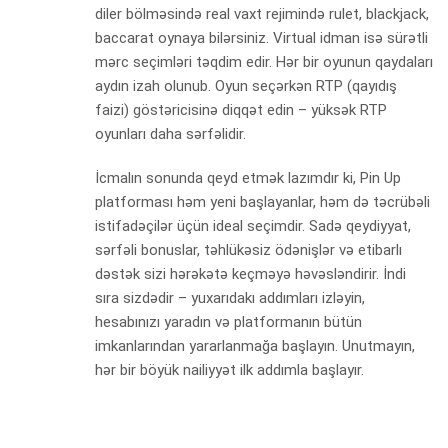
diler bölməsində real vaxt rejimində rulet, blackjack,
baccarat oynaya bilərsiniz. Virtual idman isə sürətli
mərc seçimləri təqdim edir. Hər bir oyunun qaydaları
aydın izah olunub. Oyun seçərkən RTP (qayıdış
faizi) göstəricisinə diqqət edin – yüksək RTP
oyunları daha sərfəlidir.
İcmalın sonunda qeyd etmək lazımdır ki, Pin Up
platforması həm yeni başlayanlar, həm də təcrübəli
istifadəçilər üçün ideal seçimdir. Sadə qeydiyyat,
sərfəli bonuslar, təhlükəsiz ödənişlər və etibarlı
dəstək sizi hərəkətə keçməyə həvəsləndirir. İndi
sıra sizdədir – yuxarıdakı addımları izləyin,
hesabınızı yaradın və platformanın bütün
imkanlarından yararlanmağa başlayın. Unutmayın,
hər bir böyük nailiyyət ilk addımla başlayır.