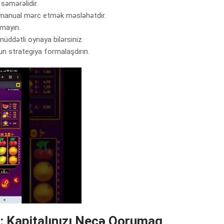
səmərəlidir.
ə manual mərc etmək məsləhətdir.
tmayın.
üddətli oynaya bilərsiniz.
n strategiya formalaşdırın.
: Kapitalınızı Necə Qorumaq