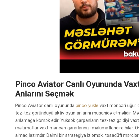
Pinco Aviator Canlı Oyununda Vax
Anlarını Seçmək
Pinco Aviator canlı oyununda
pinco yükle
vaxt məncəri uğur q
tez-tez göründüyü aktiv oyun anlarını müşahidə etməlidir. M
anlamağa kömək edir. Yüksək çarpanların tez-tez gəldiyi vaxt pə
məlumatlar vaxt məncəri qərarlarınızı məlumatlandıra bilər. O
almaq lazımdır. Daimi bir strategiya izləmək, təsadüfi mərcl