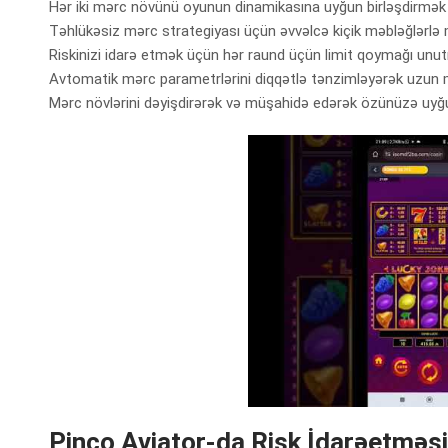
Hər iki mərc növünü oyunun dinamikasına uyğun birləşdirmək 
Təhlükəsiz mərc strategiyası üçün əvvəlcə kiçik məbləğlərl
Riskinizi idarə etmək üçün hər raund üçün limit qoymağı unu
Avtomatik mərc parametrlərini diqqətlə tənzimləyərək uzun m
Mərc növlərini dəyişdirərək və müşahidə edərək özünüzə uyğu
Pinco Aviator-da Risk İdarəetməsi