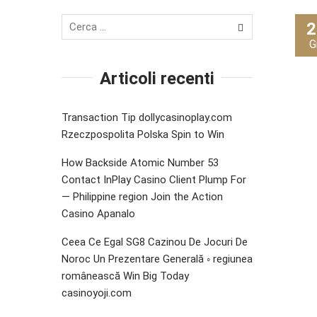
2
G
Articoli recenti
Transaction Tip dollycasinoplay.com
Rzeczpospolita Polska Spin to Win
How Backside Atomic Number 53
Contact InPlay Casino Client Plump For
— Philippine region Join the Action
Casino Apanalo
Ceea Ce Egal SG8 Cazinou De Jocuri De
Noroc Un Prezentare Generală ◦ regiunea
românească Win Big Today
casinoyoji.com