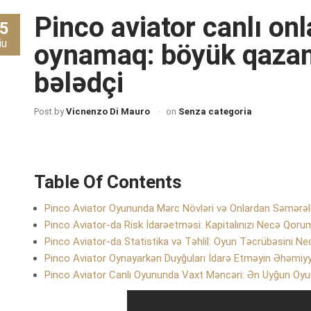
Pinco aviator canlı on
5
iu
oynamaq: böyük qazan
bələdçi
Post by
Vicnenzo Di Mauro
on
Senza categoria
Table Of Contents
Pinco Aviator Oyununda Mərc Növləri və Onlardan Səmərəli
Pinco Aviator-da Risk İdarəetməsi: Kapitalınızı Necə Qoru
Pinco Aviator-da Statistika və Təhlil: Oyun Təcrübəsini N
Pinco Aviator Oynayarkən Duyğuları İdarə Etməyin Əhəmiyy
Pinco Aviator Canlı Oyununda Vaxt Məncəri: Ən Uyğun Oyu