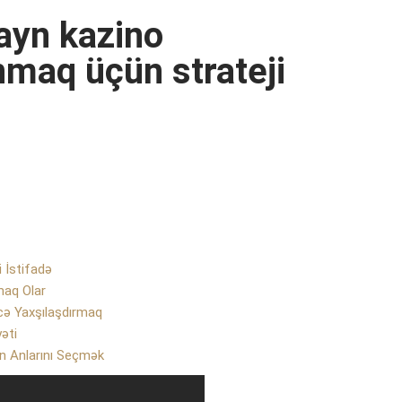
layn kazino
maq üçün strateji
 İstifadə
maq Olar
ecə Yaxşılaşdırmaq
əti
n Anlarını Seçmək