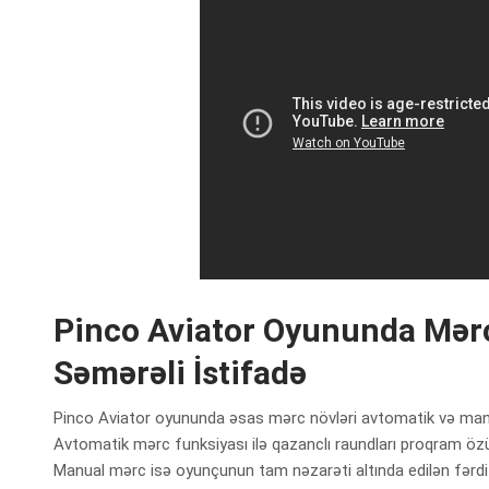
Pinco Aviator Oyununda Mərc
Səmərəli İstifadə
Pinco Aviator oyununda əsas mərc növləri avtomatik və manu
Avtomatik mərc funksiyası ilə qazanclı raundları proqram özü
Manual mərc isə oyunçunun tam nəzarəti altında edilən fərdi