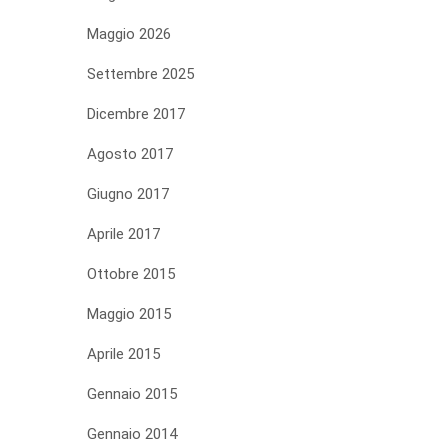
Maggio 2026
Settembre 2025
Dicembre 2017
Agosto 2017
Giugno 2017
Aprile 2017
Ottobre 2015
Maggio 2015
Aprile 2015
Gennaio 2015
Gennaio 2014